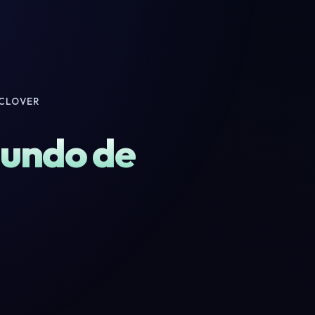
CLOVER
undo de