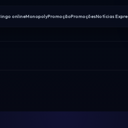
Bingo online
Monopoly
Promoção
Promoções
Notícias Expr