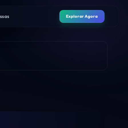
essas
Explorar Agora