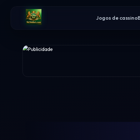
Jogos de cassino