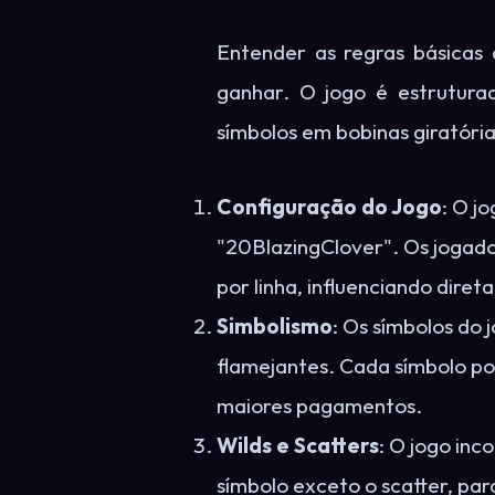
Entender as regras básicas
ganhar. O jogo é estrutura
símbolos em bobinas giratór
Configuração do Jogo
: O j
"20BlazingClover". Os jogado
por linha, influenciando dir
Simbolismo
: Os símbolos do 
flamejantes. Cada símbolo po
maiores pagamentos.
Wilds e Scatters
: O jogo inc
símbolo exceto o scatter, pa