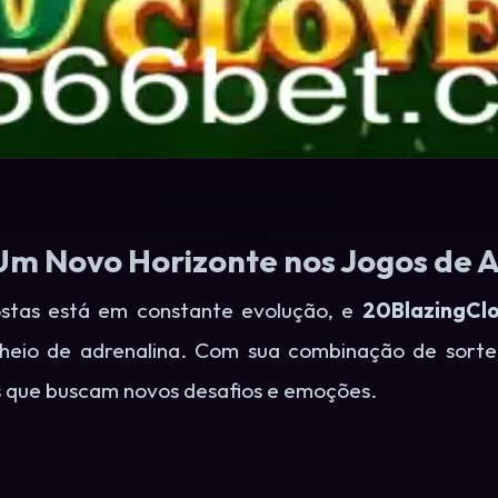
Um Novo Horizonte nos Jogos de 
ostas está em constante evolução, e
20BlazingCl
eio de adrenalina. Com sua combinação de sorte 
s que buscam novos desafios e emoções.