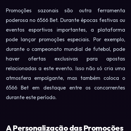
Promoções sazonais são outra ferramenta
poderosa no 6566 Bet. Durante épocas festivas ou
eventos esportivos importantes, a plataforma
pode lançar promoções especiais. Por exemplo,
durante o campeonato mundial de futebol, pode
haver ofertas exclusivas para apostas
relacionadas a este evento. Isso não só cria uma
atmosfera empolgante, mas também coloca o
6566 Bet em destaque entre os concorrentes
durante este período.
A Personalização das Promoções