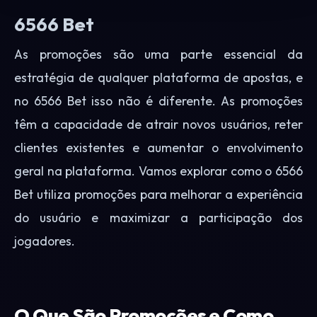
6566 Bet
As promoções são uma parte essencial da
estratégia de qualquer plataforma de apostas, e
no 6566 Bet isso não é diferente. As promoções
têm a capacidade de atrair novos usuários, reter
clientes existentes e aumentar o envolvimento
geral na plataforma. Vamos explorar como o 6566
Bet utiliza promoções para melhorar a experiência
do usuário e maximizar a participação dos
jogadores.
O Que São Promoções e Como