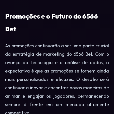
Promoções e o Futuro do 6566
Bet
As promoções continuarão a ser uma parte crucial
da estratégia de marketing do 6566 Bet. Com o
avanço da tecnologia e a análise de dados, a
expectativa é que as promoções se tornem ainda
mais personalizadas e eficazes. O desafio será
continuar a inovar e encontrar novas maneiras de
animar e engajar os jogadores, permanecendo
sempre à frente em um mercado altamente
competitivo.