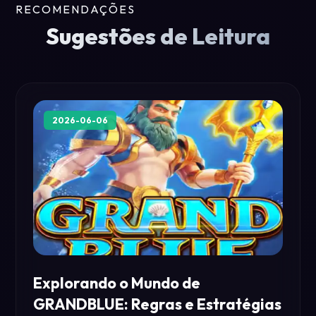
RECOMENDAÇÕES
Sugestões de Leitura
2026-06-06
Explorando o Mundo de
GRANDBLUE: Regras e Estratégias