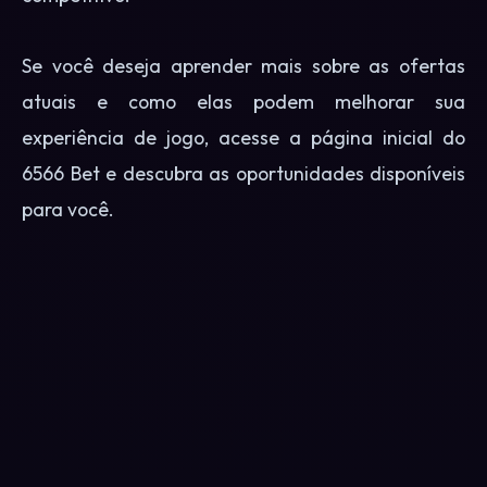
Se você deseja aprender mais sobre as ofertas
atuais e como elas podem melhorar sua
experiência de jogo, acesse a página inicial do
6566 Bet e descubra as oportunidades disponíveis
para você.