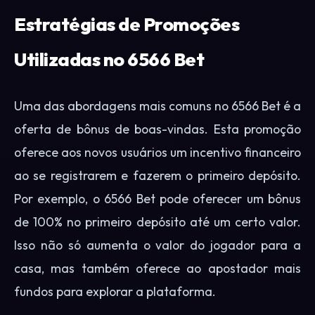
Estratégias de Promoções
Utilizadas no 6566 Bet
Uma das abordagens mais comuns no 6566 Bet é a
oferta de bônus de boas-vindas. Esta promoção
oferece aos novos usuários um incentivo financeiro
ao se registrarem e fazerem o primeiro depósito.
Por exemplo, o 6566 Bet pode oferecer um bônus
de 100% no primeiro depósito até um certo valor.
Isso não só aumenta o valor do jogador para a
casa, mas também oferece ao apostador mais
fundos para explorar a plataforma.