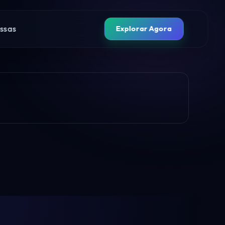
essas
Explorar Agora