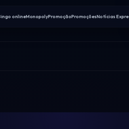
Bingo online
Monopoly
Promoção
Promoções
Notícias Expr