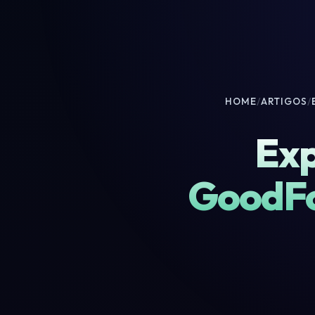
HOME
/
ARTIGOS
/
Exp
GoodFo