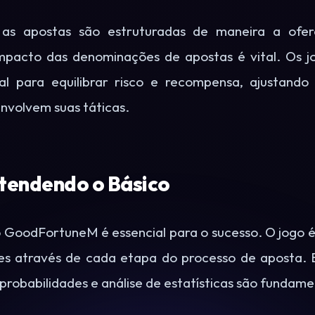
s apostas são estruturadas de maneira a oferece
impacto das denominações de apostas é vital. Os j
l para equilibrar risco e recompensa, ajustand
nvolvem suas táticas.
ntendendo o Básico
 GoodFortuneM é essencial para o sucesso. O jogo 
ores através de cada etapa do processo de aposta
robabilidades e análise de estatísticas são fundame