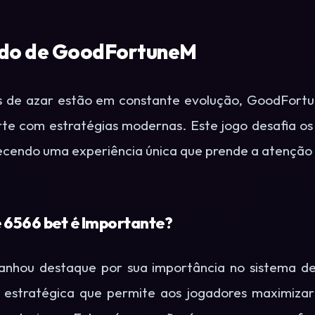
ndo de GoodFortuneM
s de azar estão em constante evolução, GoodFort
rte com estratégias modernas. Este jogo desafia o
ecendo uma experiência única que prende a atenção 
 6566 bet é Importante?
anhou destaque por sua importância no sistema 
stratégica que permite aos jogadores maximizar