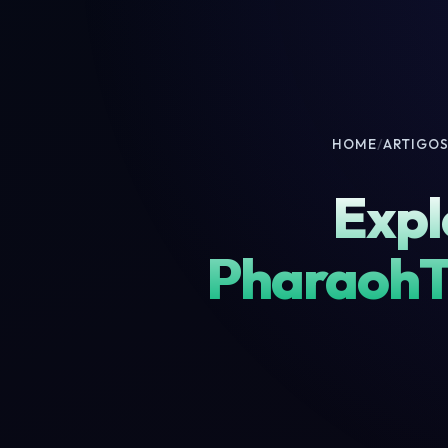
HOME
/
ARTIGO
Expl
PharaohT