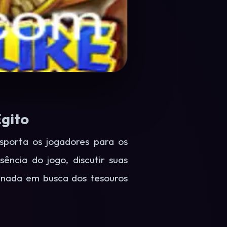
gito
sporta os jogadores para os
ência do jogo, discutir suas
rnada em busca dos tesouros