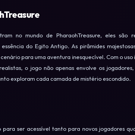
hTreasure
tram no mundo de PharaohTreasure, eles são r
essência do Egito Antigo. As pirâmides majestosa
o cenário para uma aventura inesquecível. Com o uso i
 realistas, o jogo não apenas envolve os jogador
anto exploram cada camada de mistério escondido.
 para ser acessível tanto para novos jogadores qu