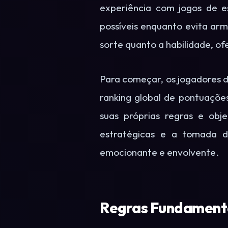
experiência com jogos de es
possíveis enquanto evita ar
sorte quanto a habilidade, o
Para começar, os jogadores d
ranking global de pontuaçõe
suas próprias regras e obje
estratégicas e a tomada 
emocionante e envolvente.
Regras Fundament