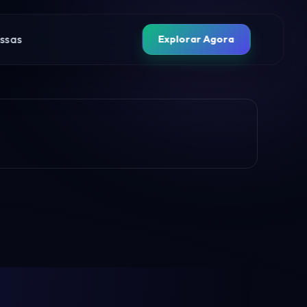
essas
Explorar Agora