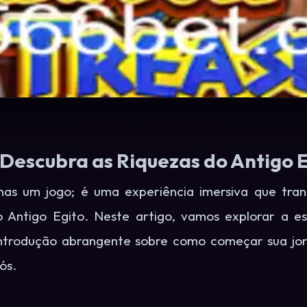
Descubra as Riquezas do Antigo E
as um jogo; é uma experiência imersiva que tran
o Antigo Egito. Neste artigo, vamos explorar a ess
ntrodução abrangente sobre como começar sua jo
ós.