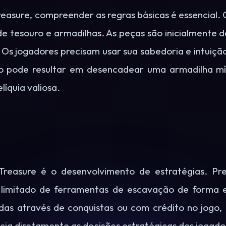
easure, compreender as regras básicas é essencial
de tesouro e armadilhas. As peças são inicialmente 
 Os jogadores precisam usar sua sabedoria e intuiçã
 pode resultar em desencadear uma armadilha mí
íquia valiosa.
reasure é o desenvolvimento de estratégias. Pr
limitado de ferramentas de escavação de forma ef
idas através de conquistas ou com crédito no jogo,
cia diretamente as decisões estratégicas dos jogado