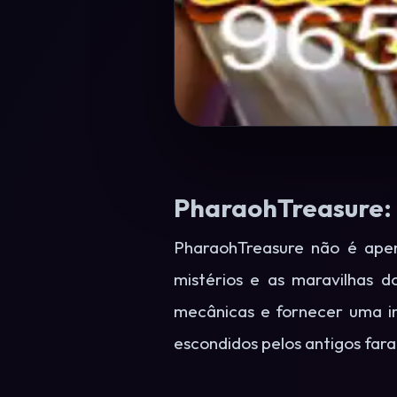
PharaohTreasure: 
PharaohTreasure não é apen
mistérios e as maravilhas d
mecânicas e fornecer uma i
escondidos pelos antigos fara